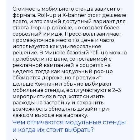
Стоимость мобильного стенда зависит от
формата. Roll-up и X-banner стоят дешевле
всего, и это самый доступный вариант для
старта. Pop-up дороже, но создает более
серьезный имидж. Пресс-волл занимает
промежуточное место по цене и часто
используется как универсальное
решение. В Минске базовый roll-up можно
приобрести по цене, сопоставимой с
рекламной кампанией в соцсетях на
неделю, тогда как модульный pop-up
обойдется дороже, но прослужит
дольше.
Компании обычно выбирают
мобильные стенды, если участвуют в 2–3
мероприятиях в год, хотят снизить
расходы на застройку и сохранить
возможность обновлять дизайн при
каждом выходе на выставку.
Чем отличаются модульные стенды
и когда их стоит выбрать?