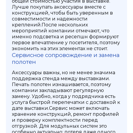
общей стоимостью участия в выставке.
Лучше покупать аксессуары вместе с
конструкцией, чтобы быть уверенным в
совместимости и надежности
креплений.
После нескольких
мероприятий компании отмечают, что
именно подсветка и ресепшн формируют
первое впечатление у посетителя, поэтому
экономить на этих элементах не стоит.
Сервисное сопровождение и замена
полотен
Аксессуары важны, но не менее значима
поддержка стенда между выставками.
Печать полотен изнашивается, поэтому
компании закладывают регулярную
замену. Удобно, когда у подрядчика есть
услуга быстрой перепечатки с доставкой к
дате выставки.
Сервис может включать
хранение конструкций, ремонт профилей
и проверку комплектности перед
отгрузкой. Для модульных систем это
особенно актуально: потеря даже одного