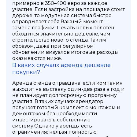
примерно в 350–400 евро за каждое
участие. Если застройка на площадке стоит
дороже, то модульная система быстро
оправдывает себя.
Важный момент —
замена графики. Печать новых полотен
обходится значительно дешевле, чем
строительство нового стенда. Таким
образом, даже при регулярном
обновлении визуалов итоговые расходы
оказываются ниже.
В каких случаях аренда дешевле
покупки?
Аренда стенда оправдана, если компания
выходит на выставку один-два раза в год и
не планирует долгосрочную программу
участия. В таких случаях арендатор
получает готовый комплект с монтажом и
демонтажом без необходимости
инвестировать в собственную
систему.
Однако у аренды есть
ограничения: нельзя полностью