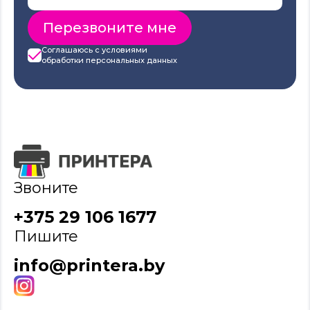
Соглашаюсь с условиями
обработки
персональных данных
Звоните
+375 29 106 1677
Пишите
info@printera.by