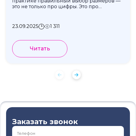
практике правильный выбор размеров —
это не только про цифры. Это про
читаемость, монтаж, стойкость и даже
цену. Ошибка в […]
23.09.2025
1 311
Читать
Заказать звонок