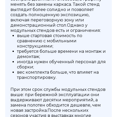
менять без замены каркаса. Такой стенд
выглядит более солидно и позволяет
создать полноценную экспозицию,
включая переговорную зону или
демонстрационный стол.
Однако у
модульных стендов есть и ограничения:
выше стартовая стоимость по
сравнению с мобильными
конструкциями;
требуется больше времени на монтаж и
демонтаж;
иногда нужен обученный персонал для
сборки;
вес комплекта больше, что влияет на
транспортировку.
При этом срок службы модульных стендов
выше: при бережной эксплуатации они
выдерживают десятки мероприятий, а
замена полотен обходится дешевле, чем
новая застройка.
После нескольких
сезонов участия в выставках многие