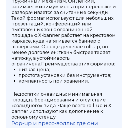
пружинный механизм. Он легкий,
занимает минимум места при перевозке и
разворачивается за считанные секунды.
Такой формат используют для небольших
презентаций, конференций или
выставочных зон с ограниченной
площадью.
X-banner работает на крестовом
каркасе, куда натягивается баннер с
люверсами. Он еще дешевле roll-up, но
менее долговечен: ткань быстрее теряет
натяжку, а устойчивость
ограничена.
Преимущества этих форматов:
низкая цена;
простота установки без инструментов;
компактность при хранении.
Недостатки очевидны: минимальная
площадь брендирования и отсутствие
«солидного» вида. Чаще всего roll-up и X-
banner используют как дополнение к
основному стенду.
Pop-up и пресс-воллы: где они