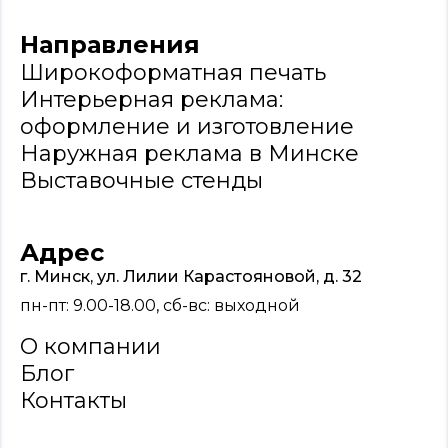
Направления
Широкоформатная печать
Интерьерная реклама:
оформление и изготовление
Наружная реклама в Минске
Выставочные стенды
Адрес
г. Минск, ул. Лилии Карастояновой, д. 32
пн-пт: 9.00-18.00, сб-вс: выходной
О компании
Блог
Контакты