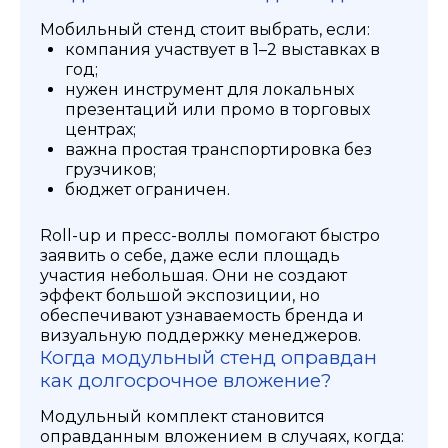
Мобильный стенд стоит выбрать, если:
компания участвует в 1–2 выставках в
год;
нужен инструмент для локальных
презентаций или промо в торговых
центрах;
важна простая транспортировка без
грузчиков;
бюджет ограничен.
Roll-up и пресс-воллы помогают быстро
заявить о себе, даже если площадь
участия небольшая. Они не создают
эффект большой экспозиции, но
обеспечивают узнаваемость бренда и
визуальную поддержку менеджеров.
Когда модульный стенд оправдан
как долгосрочное вложение?
Модульный комплект становится
оправданным вложением в случаях, когда: