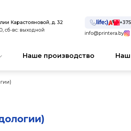
Лилии Карастояновой, д. 32
+375
00, сб-вс: выходной
info@printera.by
Наше производство
Наш
огии)
дологии)