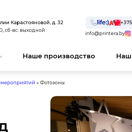
Лилии Карастояновой, д. 32
+375
00, сб-вс: выходной
info@printera.by
Наше производство
Наш
я мероприятий
»
Фотозоны
д