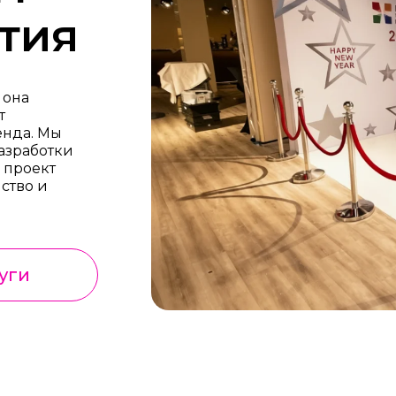
тия
 она
т
енда. Мы
разработки
 проект
ство и
уги